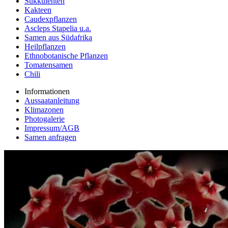
Sukkulenten
Kakteen
Caudexpflanzen
Ascleps Stapelia u.a.
Samen aus Südafrika
Heilpflanzen
Ethnobotanische Pflanzen
Tomatensamen
Chili
Informationen
Aussaatanleitung
Klimazonen
Photogalerie
Impressum/AGB
Samen anfragen