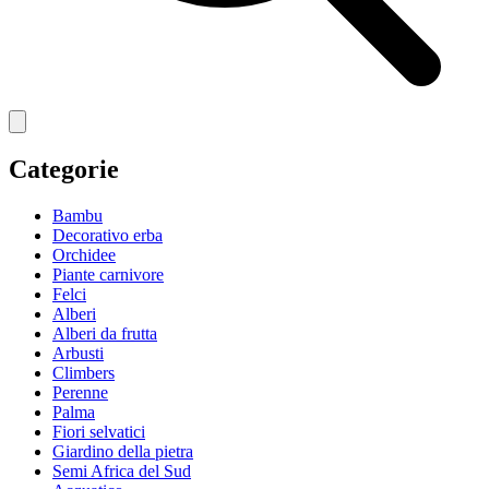
Categorie
Bambu
Decorativo erba
Orchidee
Piante carnivore
Felci
Alberi
Alberi da frutta
Arbusti
Climbers
Perenne
Palma
Fiori selvatici
Giardino della pietra
Semi Africa del Sud