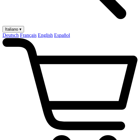
Italiano ▾
Deutsch
Français
English
Español