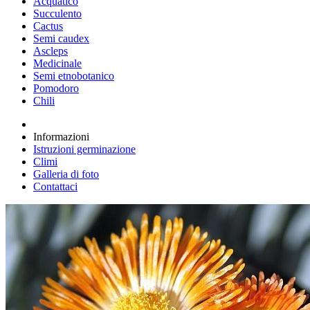
Acquatico
Succulento
Cactus
Semi caudex
Ascleps
Medicinale
Semi etnobotanico
Pomodoro
Chili
Informazioni
Istruzioni germinazione
Climi
Galleria di foto
Contattaci