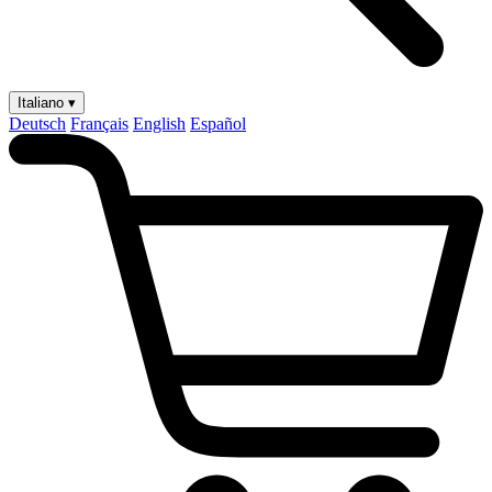
Italiano ▾
Deutsch
Français
English
Español