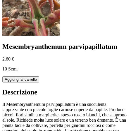
Mesembryanthemum parvipapillatum
2.60 €
10 Semi
Aggiungi al carrello
Descrizione
Il Mesembryanthemum parvipapillatum è una succulenta
tappezzante con piccole foglie carnose coperte da papille. Produce
piccoli fiori simili a margherite, spesso rosa o bianchi, che si aprono
al sole. Richiede molta luce solare e un terreno ben drenante. È una
pianta facile da coltivare, perfetta per giardini rocciosi o come
copertura del suolo in zone aride. L'irrigazione dovrebbe essere