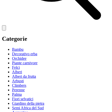
Categorie
Bambu
Decorativo erba
Orchidee
Piante carnivore
Felci
Alberi
Alberi da frutta
Arbusti
Climbers
Perenne
Palma
Fiori selvatici
Giardino della pietra
Semi Africa del Sud