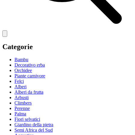
Categorie
Bambu
Decorativo erba
Orchidee
Piante carnivore
Felci
Alberi
Alberi da frutta
Arbusti
Climbers
Perenne
Palma
Fiori selvatici
Giardino della pietra
Semi Africa del Sud