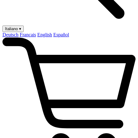
Italiano ▾
Deutsch
Français
English
Español