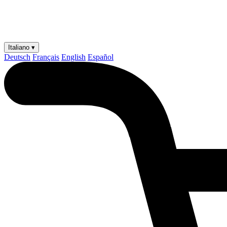
Italiano ▾
Deutsch
Français
English
Español