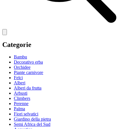
Categorie
Bambu
Decorativo erba
Orchidee
Piante carnivore
Felci
Alberi
Alberi da frutta
Arbusti
Climbers
Perenne
Palma
Fiori selvatici
Giardino della pietra
Semi Africa del Sud