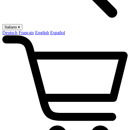
Italiano ▾
Deutsch
Français
English
Español