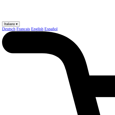
Italiano ▾
Deutsch
Français
English
Español