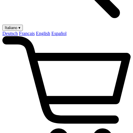
Italiano ▾
Deutsch
Français
English
Español