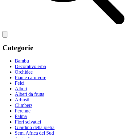
Categorie
Bambu
Decorativo erba
Orchidee
Piante carnivore
Felci
Alberi
Alberi da frutta
Arbusti
Climbers
Perenne
Palma
Fiori selvatici
Giardino della pietra
Semi Africa del Sud