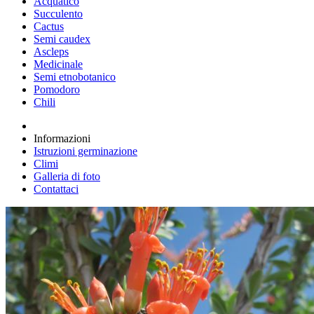
Acquatico
Succulento
Cactus
Semi caudex
Ascleps
Medicinale
Semi etnobotanico
Pomodoro
Chili
Informazioni
Istruzioni germinazione
Climi
Galleria di foto
Contattaci