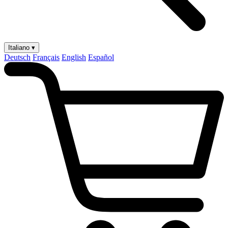
Italiano ▾
Deutsch
Français
English
Español