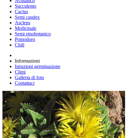
Acquatico
Succulento
Cactus
Semi caudex
Ascleps
Medicinale
Semi etnobotanico
Pomodoro
Chili
Informazioni
Istruzioni germinazione
Climi
Galleria di foto
Contattaci