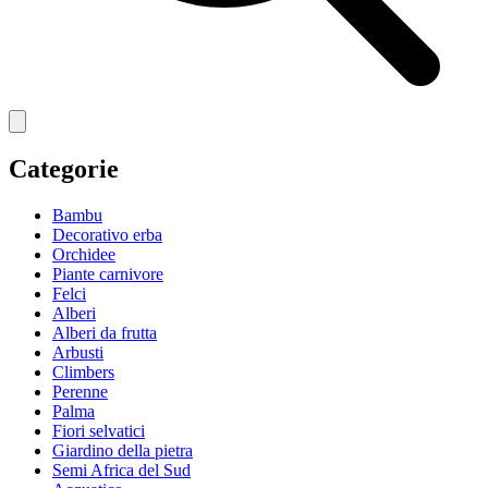
Categorie
Bambu
Decorativo erba
Orchidee
Piante carnivore
Felci
Alberi
Alberi da frutta
Arbusti
Climbers
Perenne
Palma
Fiori selvatici
Giardino della pietra
Semi Africa del Sud