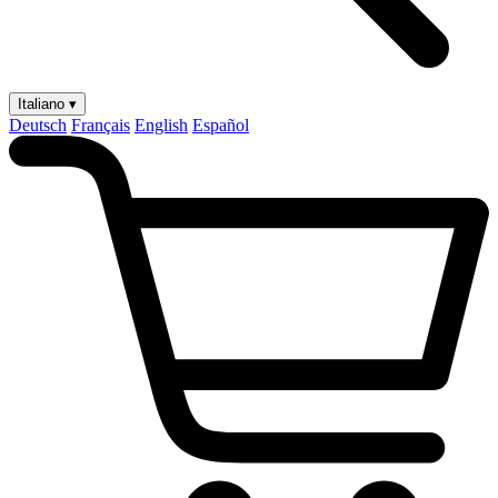
Italiano ▾
Deutsch
Français
English
Español