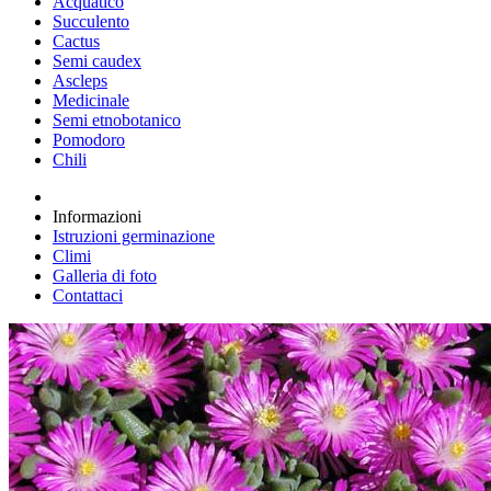
Acquatico
Succulento
Cactus
Semi caudex
Ascleps
Medicinale
Semi etnobotanico
Pomodoro
Chili
Informazioni
Istruzioni germinazione
Climi
Galleria di foto
Contattaci