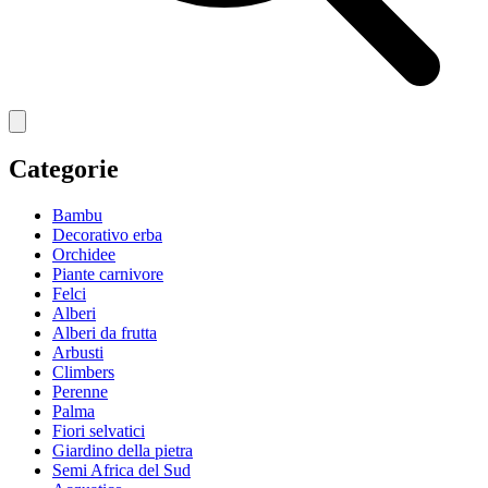
Categorie
Bambu
Decorativo erba
Orchidee
Piante carnivore
Felci
Alberi
Alberi da frutta
Arbusti
Climbers
Perenne
Palma
Fiori selvatici
Giardino della pietra
Semi Africa del Sud