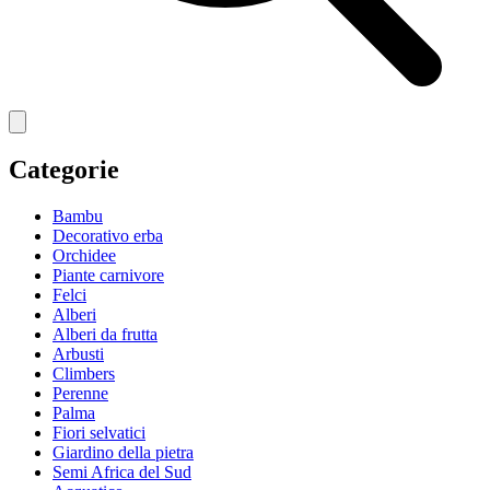
Categorie
Bambu
Decorativo erba
Orchidee
Piante carnivore
Felci
Alberi
Alberi da frutta
Arbusti
Climbers
Perenne
Palma
Fiori selvatici
Giardino della pietra
Semi Africa del Sud