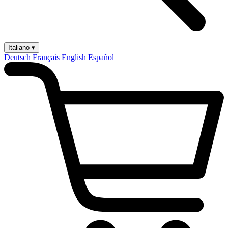
Italiano ▾
Deutsch
Français
English
Español