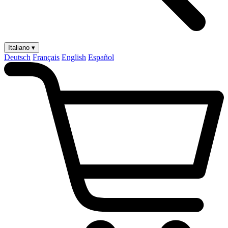
Italiano ▾
Deutsch
Français
English
Español