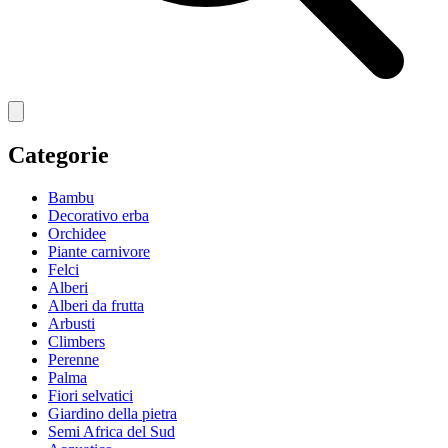
Categorie
Bambu
Decorativo erba
Orchidee
Piante carnivore
Felci
Alberi
Alberi da frutta
Arbusti
Climbers
Perenne
Palma
Fiori selvatici
Giardino della pietra
Semi Africa del Sud