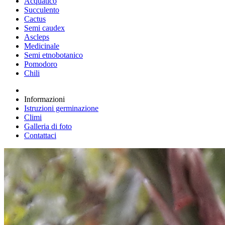
Acquatico
Succulento
Cactus
Semi caudex
Ascleps
Medicinale
Semi etnobotanico
Pomodoro
Chili
Informazioni
Istruzioni germinazione
Climi
Galleria di foto
Contattaci