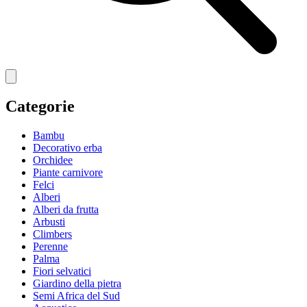
Categorie
Bambu
Decorativo erba
Orchidee
Piante carnivore
Felci
Alberi
Alberi da frutta
Arbusti
Climbers
Perenne
Palma
Fiori selvatici
Giardino della pietra
Semi Africa del Sud