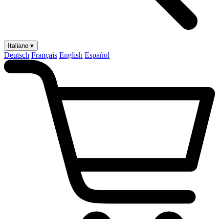
Italiano ▾
Deutsch
Français
English
Español