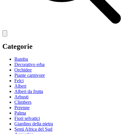
Categorie
Bambu
Decorativo erba
Orchidee
Piante carnivore
Felci
Alberi
Alberi da frutta
Arbusti
Climbers
Perenne
Palma
Fiori selvatici
Giardino della pietra
Semi Africa del Sud