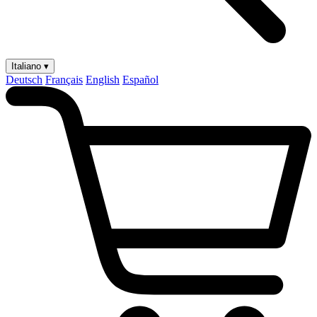
Italiano ▾
Deutsch
Français
English
Español