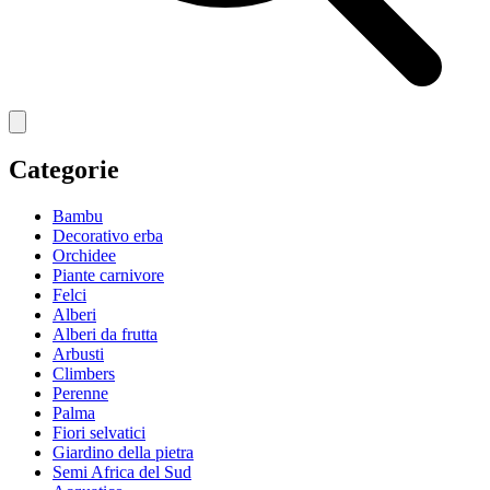
Categorie
Bambu
Decorativo erba
Orchidee
Piante carnivore
Felci
Alberi
Alberi da frutta
Arbusti
Climbers
Perenne
Palma
Fiori selvatici
Giardino della pietra
Semi Africa del Sud