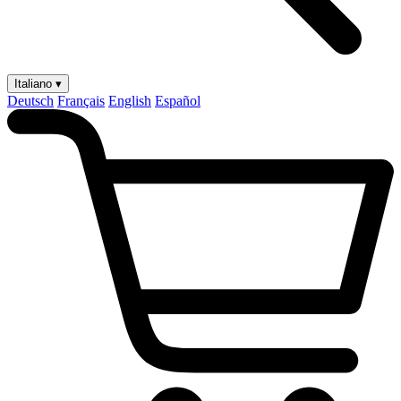
Italiano ▾
Deutsch
Français
English
Español