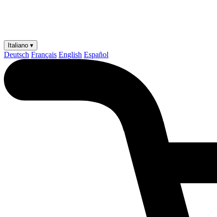
Italiano ▾
Deutsch
Français
English
Español