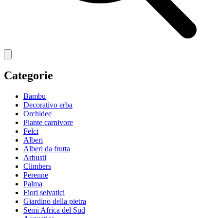
Categorie
Bambu
Decorativo erba
Orchidee
Piante carnivore
Felci
Alberi
Alberi da frutta
Arbusti
Climbers
Perenne
Palma
Fiori selvatici
Giardino della pietra
Semi Africa del Sud