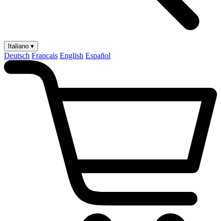
Italiano ▾
Deutsch
Français
English
Español