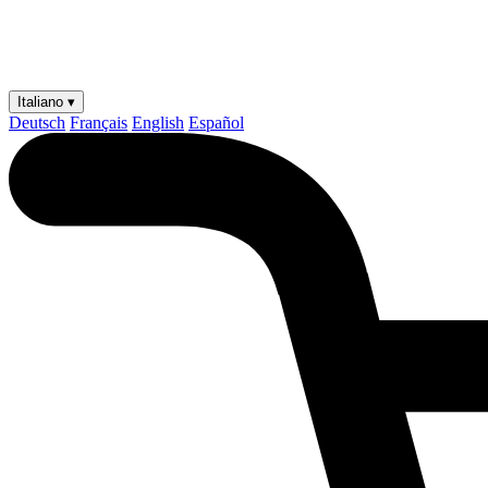
Italiano ▾
Deutsch
Français
English
Español