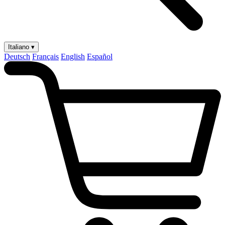
Italiano ▾
Deutsch
Français
English
Español