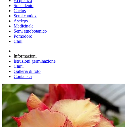
Acquatico
Succulento
Cactus
Semi caudex
Ascleps
Medicinale
Semi etnobotanico
Pomodoro
Chili
Informazioni
Istruzioni germinazione
Climi
Galleria di foto
Contattaci