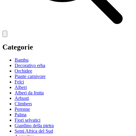
Categorie
Bambu
Decorativo erba
Orchidee
Piante carnivore
Felci
Alberi
Alberi da frutta
Arbusti
Climbers
Perenne
Palma
Fiori selvatici
Giardino della pietra
Semi Africa del Sud