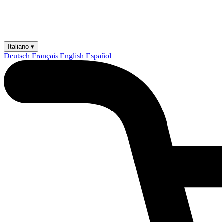
Italiano ▾
Deutsch
Français
English
Español