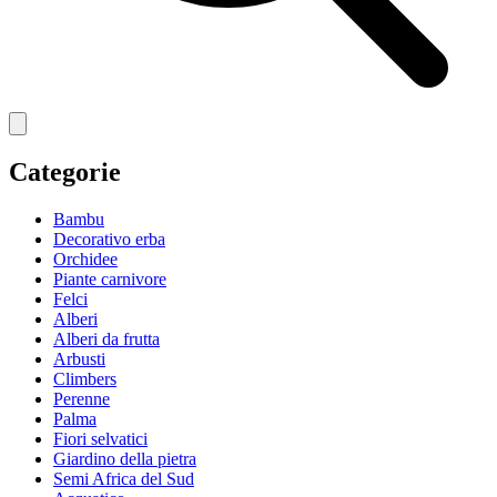
Categorie
Bambu
Decorativo erba
Orchidee
Piante carnivore
Felci
Alberi
Alberi da frutta
Arbusti
Climbers
Perenne
Palma
Fiori selvatici
Giardino della pietra
Semi Africa del Sud