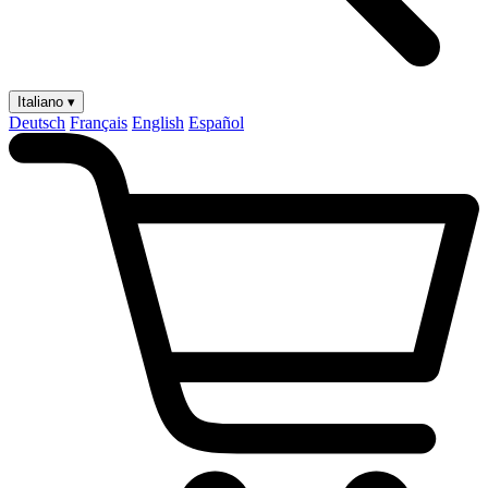
Italiano ▾
Deutsch
Français
English
Español