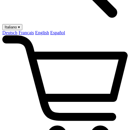
Italiano ▾
Deutsch
Français
English
Español