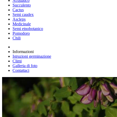
Acquatico
Succulento
Cactus
Semi caudex
Ascleps
Medicinale
Semi etnobotanico
Pomodoro
Chili
Informazioni
Istruzioni germinazione
Climi
Galleria di foto
Contattaci