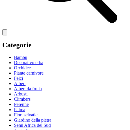
Categorie
Bambu
Decorativo erba
Orchidee
Piante carnivore
Felci
Alberi
Alberi da frutta
Arbusti
Climbers
Perenne
Palma
Fiori selvatici
Giardino della pietra
Semi Africa del Sud