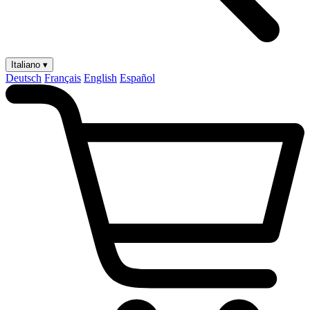
Italiano ▾
Deutsch
Français
English
Español