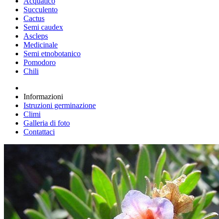
Acquatico
Succulento
Cactus
Semi caudex
Ascleps
Medicinale
Semi etnobotanico
Pomodoro
Chili
Informazioni
Istruzioni germinazione
Climi
Galleria di foto
Contattaci