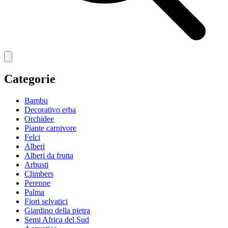
Categorie
Bambu
Decorativo erba
Orchidee
Piante carnivore
Felci
Alberi
Alberi da frutta
Arbusti
Climbers
Perenne
Palma
Fiori selvatici
Giardino della pietra
Semi Africa del Sud