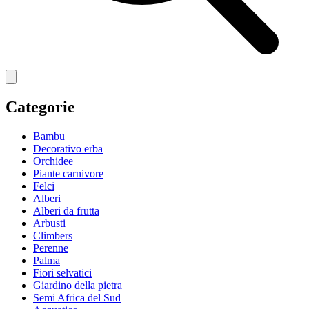
Categorie
Bambu
Decorativo erba
Orchidee
Piante carnivore
Felci
Alberi
Alberi da frutta
Arbusti
Climbers
Perenne
Palma
Fiori selvatici
Giardino della pietra
Semi Africa del Sud