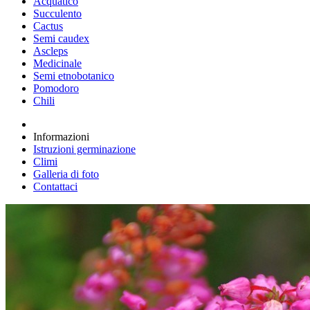
Acquatico
Succulento
Cactus
Semi caudex
Ascleps
Medicinale
Semi etnobotanico
Pomodoro
Chili
Informazioni
Istruzioni germinazione
Climi
Galleria di foto
Contattaci