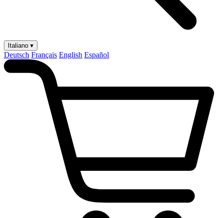
Italiano ▾
Deutsch
Français
English
Español