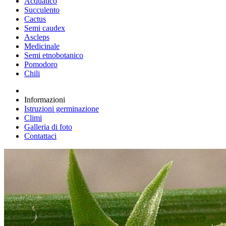
Acquatico
Succulento
Cactus
Semi caudex
Ascleps
Medicinale
Semi etnobotanico
Pomodoro
Chili
Informazioni
Istruzioni germinazione
Climi
Galleria di foto
Contattaci