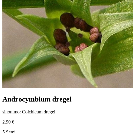
Androcymbium dregei
sinonimo: Colchicum dregei
2.90 €
5 Semi