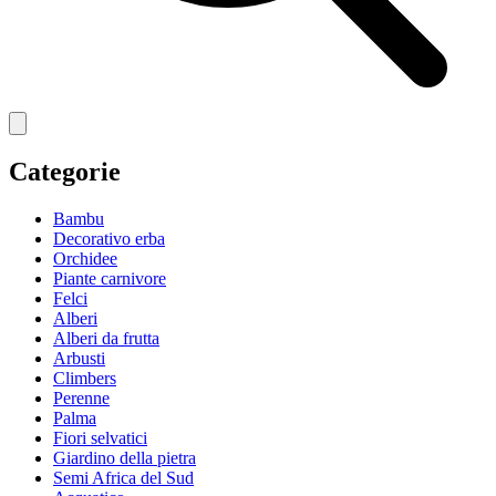
Categorie
Bambu
Decorativo erba
Orchidee
Piante carnivore
Felci
Alberi
Alberi da frutta
Arbusti
Climbers
Perenne
Palma
Fiori selvatici
Giardino della pietra
Semi Africa del Sud