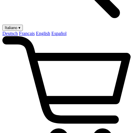
Italiano ▾
Deutsch
Français
English
Español