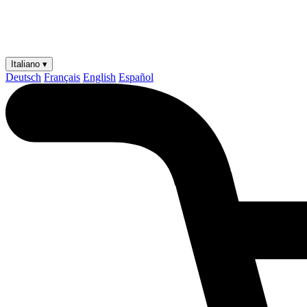
Italiano ▾
Deutsch
Français
English
Español