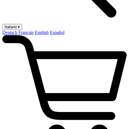
Italiano ▾
Deutsch
Français
English
Español