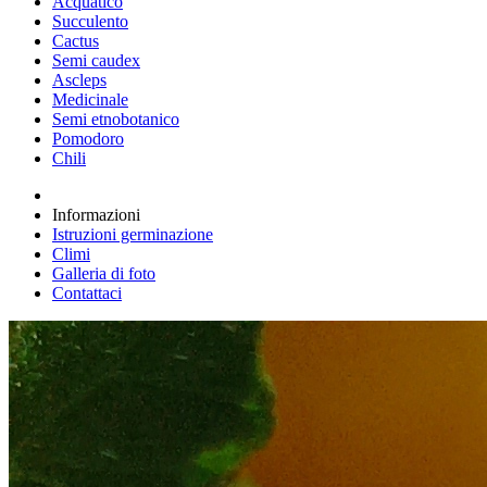
Acquatico
Succulento
Cactus
Semi caudex
Ascleps
Medicinale
Semi etnobotanico
Pomodoro
Chili
Informazioni
Istruzioni germinazione
Climi
Galleria di foto
Contattaci