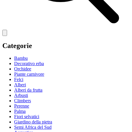
Categorie
Bambu
Decorativo erba
Orchidee
Piante carnivore
Felci
Alberi
Alberi da frutta
Arbusti
Climbers
Perenne
Palma
Fiori selvatici
Giardino della pietra
Semi Africa del Sud