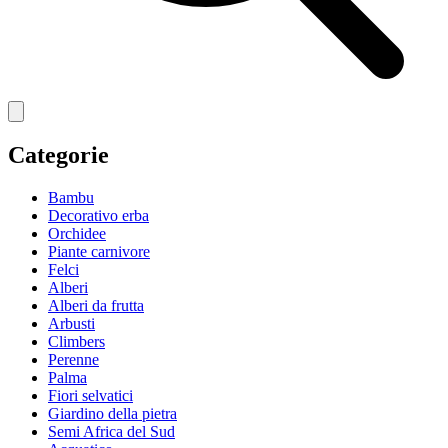
Categorie
Bambu
Decorativo erba
Orchidee
Piante carnivore
Felci
Alberi
Alberi da frutta
Arbusti
Climbers
Perenne
Palma
Fiori selvatici
Giardino della pietra
Semi Africa del Sud