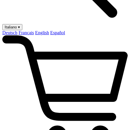
Italiano ▾
Deutsch
Français
English
Español