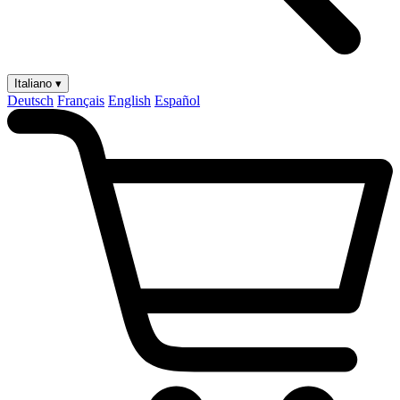
Italiano ▾
Deutsch
Français
English
Español