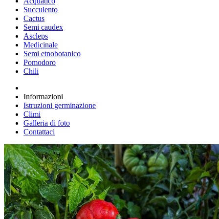
Acquatico
Succulento
Cactus
Semi caudex
Ascleps
Medicinale
Semi etnobotanico
Pomodoro
Chili
Informazioni
Istruzioni germinazione
Climi
Galleria di foto
Contattaci