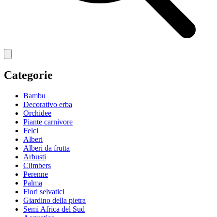
Categorie
Bambu
Decorativo erba
Orchidee
Piante carnivore
Felci
Alberi
Alberi da frutta
Arbusti
Climbers
Perenne
Palma
Fiori selvatici
Giardino della pietra
Semi Africa del Sud