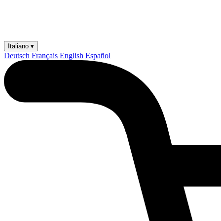
Italiano ▾
Deutsch
Français
English
Español