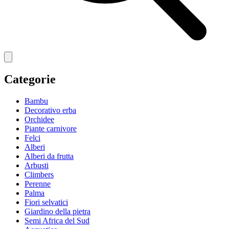
Categorie
Bambu
Decorativo erba
Orchidee
Piante carnivore
Felci
Alberi
Alberi da frutta
Arbusti
Climbers
Perenne
Palma
Fiori selvatici
Giardino della pietra
Semi Africa del Sud