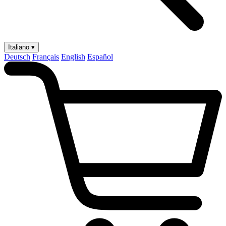
Italiano ▾
Deutsch
Français
English
Español