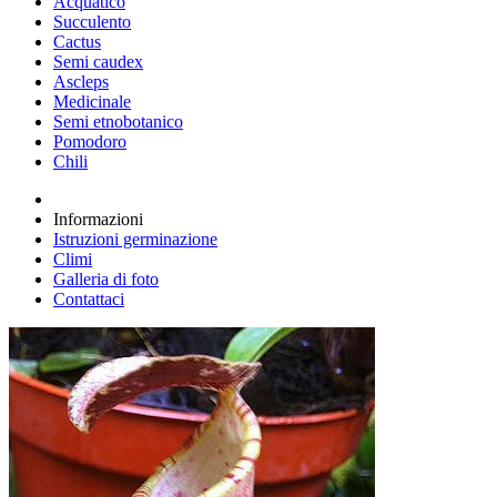
Acquatico
Succulento
Cactus
Semi caudex
Ascleps
Medicinale
Semi etnobotanico
Pomodoro
Chili
Informazioni
Istruzioni germinazione
Climi
Galleria di foto
Contattaci