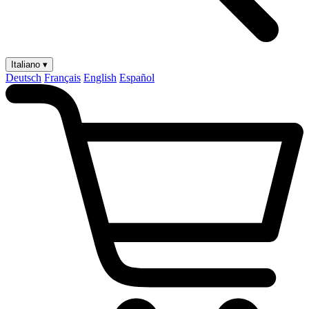
Italiano ▾
Deutsch
Français
English
Español