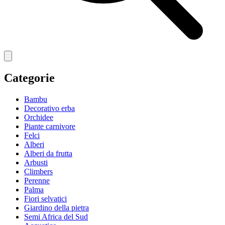
Categorie
Bambu
Decorativo erba
Orchidee
Piante carnivore
Felci
Alberi
Alberi da frutta
Arbusti
Climbers
Perenne
Palma
Fiori selvatici
Giardino della pietra
Semi Africa del Sud