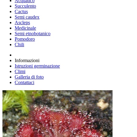
Acquatico
Succulento
Cactus
Semi caudex
Ascleps
Medicinale
Semi etnobotanico
Pomodoro
Chili
Informazioni
Istruzioni germinazione
Climi
Galleria di foto
Contattaci