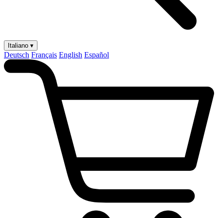
Italiano ▾
Deutsch
Français
English
Español