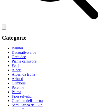
Categorie
Bambu
Decorativo erba
Orchidee
Piante carnivore
Felci
Alberi
Alberi da frutta
Arbusti
Climbers
Perenne
Palma
Fiori selvatici
Giardino della pietra
Semi Africa del Sud