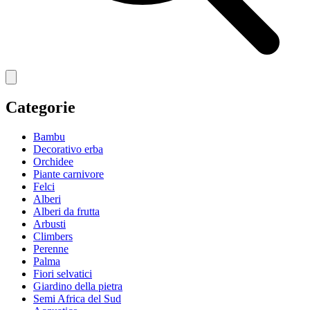
Categorie
Bambu
Decorativo erba
Orchidee
Piante carnivore
Felci
Alberi
Alberi da frutta
Arbusti
Climbers
Perenne
Palma
Fiori selvatici
Giardino della pietra
Semi Africa del Sud