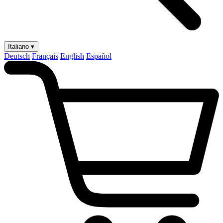
Italiano ▾
Deutsch
Français
English
Español