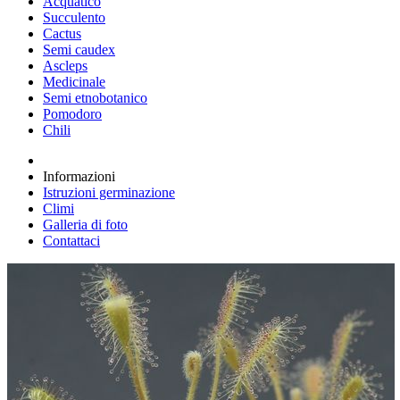
Acquatico
Succulento
Cactus
Semi caudex
Ascleps
Medicinale
Semi etnobotanico
Pomodoro
Chili
Informazioni
Istruzioni germinazione
Climi
Galleria di foto
Contattaci