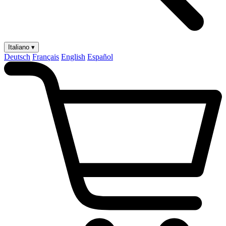
Italiano ▾
Deutsch
Français
English
Español