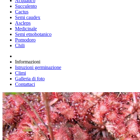
Acquatico
Succulento
Cactus
Semi caudex
Ascleps
Medicinale
Semi etnobotanico
Pomodoro
Chili
Informazioni
Istruzioni germinazione
Climi
Galleria di foto
Contattaci