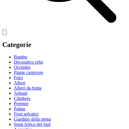
Categorie
Bambu
Decorativo erba
Orchidee
Piante carnivore
Felci
Alberi
Alberi da frutta
Arbusti
Climbers
Perenne
Palma
Fiori selvatici
Giardino della pietra
Semi Africa del Sud