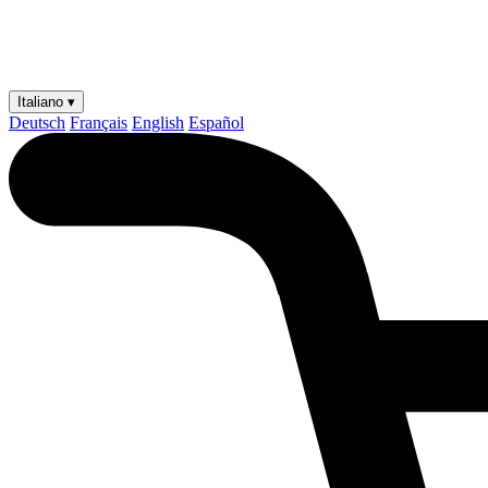
Italiano ▾
Deutsch
Français
English
Español