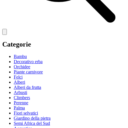
Categorie
Bambu
Decorativo erba
Orchidee
Piante carnivore
Felci
Alberi
Alberi da frutta
Arbusti
Climbers
Perenne
Palma
Fiori selvatici
Giardino della pietra
Semi Africa del Sud