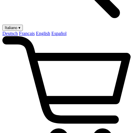
Italiano ▾
Deutsch
Français
English
Español