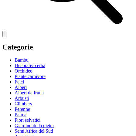
Categorie
Bambu
Decorativo erba
Orchidee
Piante carnivore
Felci
Alberi
Alberi da frutta
Arbusti
Climbers
Perenne
Palma
Fiori selvatici
Giardino della pietra
Semi Africa del Sud