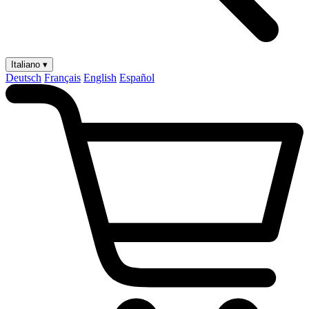
Italiano ▾
Deutsch
Français
English
Español