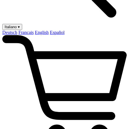
Italiano ▾
Deutsch
Français
English
Español