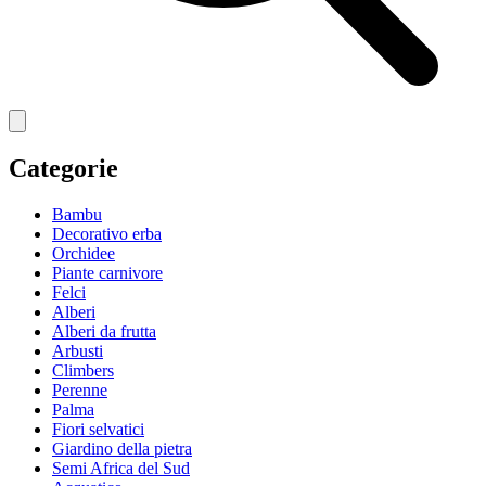
Categorie
Bambu
Decorativo erba
Orchidee
Piante carnivore
Felci
Alberi
Alberi da frutta
Arbusti
Climbers
Perenne
Palma
Fiori selvatici
Giardino della pietra
Semi Africa del Sud