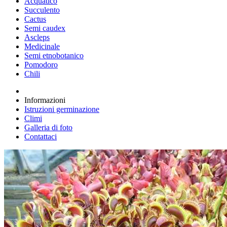
Acquatico
Succulento
Cactus
Semi caudex
Ascleps
Medicinale
Semi etnobotanico
Pomodoro
Chili
Informazioni
Istruzioni germinazione
Climi
Galleria di foto
Contattaci