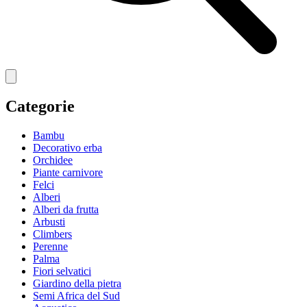
Categorie
Bambu
Decorativo erba
Orchidee
Piante carnivore
Felci
Alberi
Alberi da frutta
Arbusti
Climbers
Perenne
Palma
Fiori selvatici
Giardino della pietra
Semi Africa del Sud