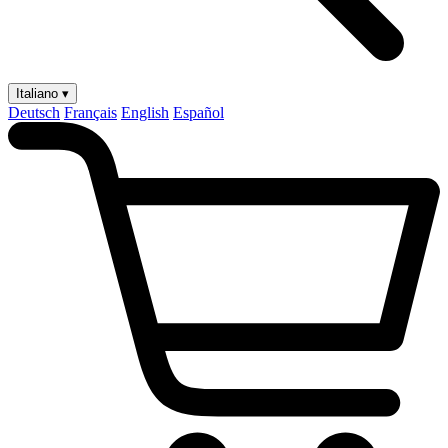
Italiano ▾
Deutsch
Français
English
Español