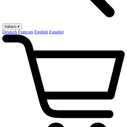
Italiano ▾
Deutsch
Français
English
Español