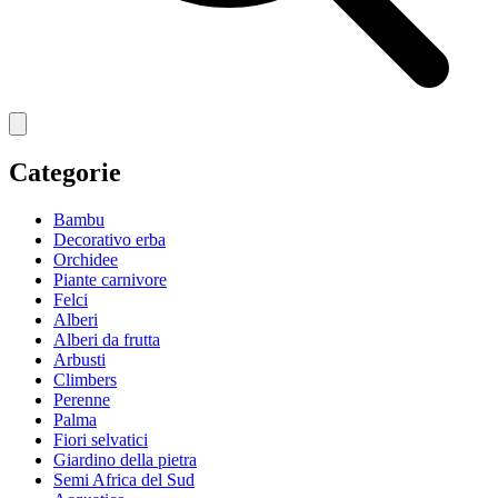
Categorie
Bambu
Decorativo erba
Orchidee
Piante carnivore
Felci
Alberi
Alberi da frutta
Arbusti
Climbers
Perenne
Palma
Fiori selvatici
Giardino della pietra
Semi Africa del Sud