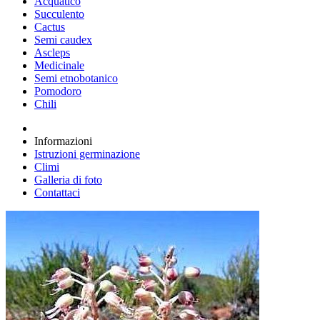
Acquatico
Succulento
Cactus
Semi caudex
Ascleps
Medicinale
Semi etnobotanico
Pomodoro
Chili
Informazioni
Istruzioni germinazione
Climi
Galleria di foto
Contattaci