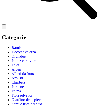
Categorie
Bambu
Decorativo erba
Orchidee
Piante carnivore
Felci
Alberi
Alberi da frutta
Arbusti
Climbers
Perenne
Palma
Fiori selvatici
Giardino della pietra
Semi Africa del Sud