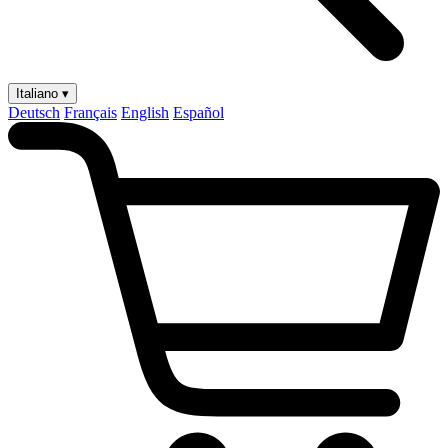
Italiano ▾
Deutsch
Français
English
Español