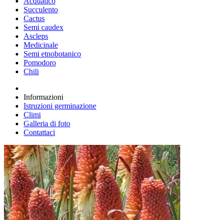
Acquatico
Succulento
Cactus
Semi caudex
Ascleps
Medicinale
Semi etnobotanico
Pomodoro
Chili
Informazioni
Istruzioni germinazione
Climi
Galleria di foto
Contattaci