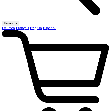
Italiano ▾
Deutsch
Français
English
Español