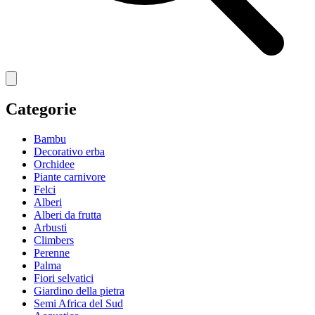
Categorie
Bambu
Decorativo erba
Orchidee
Piante carnivore
Felci
Alberi
Alberi da frutta
Arbusti
Climbers
Perenne
Palma
Fiori selvatici
Giardino della pietra
Semi Africa del Sud