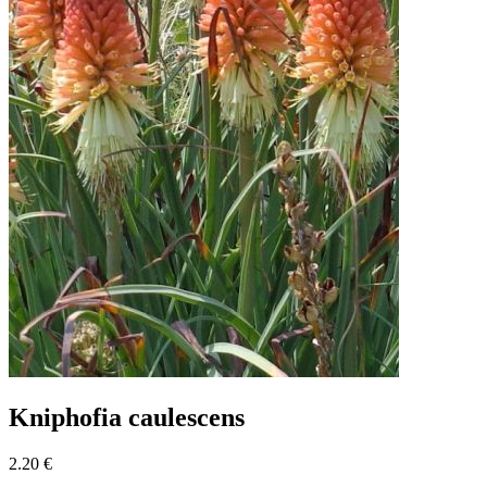
Kniphofia caulescens
2.20 €