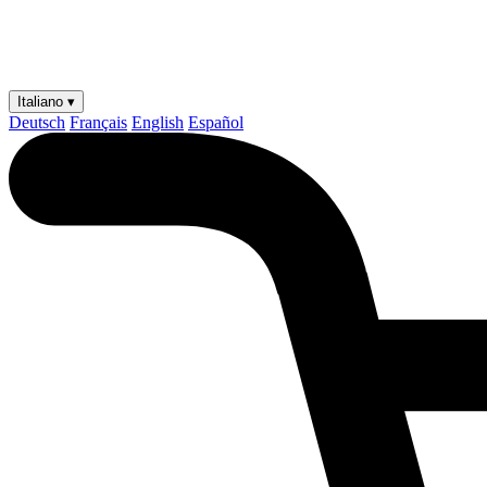
Italiano ▾
Deutsch
Français
English
Español