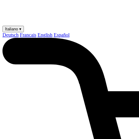
Italiano ▾
Deutsch
Français
English
Español