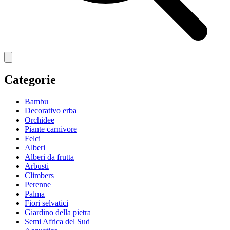
Categorie
Bambu
Decorativo erba
Orchidee
Piante carnivore
Felci
Alberi
Alberi da frutta
Arbusti
Climbers
Perenne
Palma
Fiori selvatici
Giardino della pietra
Semi Africa del Sud