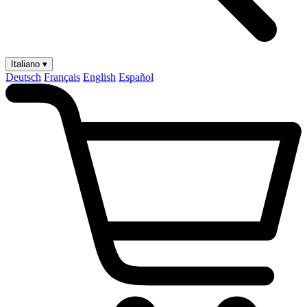
Italiano ▾
Deutsch
Français
English
Español