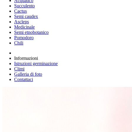
Acquatico
Succulento
Cactus
Semi caudex
Ascleps
Medicinale
Semi etnobotanico
Pomodoro
Chili
Informazioni
Istruzioni germinazione
Climi
Galleria di foto
Contattaci