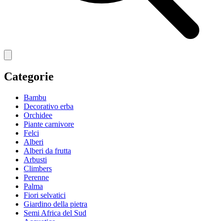
Categorie
Bambu
Decorativo erba
Orchidee
Piante carnivore
Felci
Alberi
Alberi da frutta
Arbusti
Climbers
Perenne
Palma
Fiori selvatici
Giardino della pietra
Semi Africa del Sud