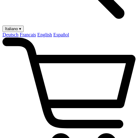
Italiano ▾
Deutsch
Français
English
Español