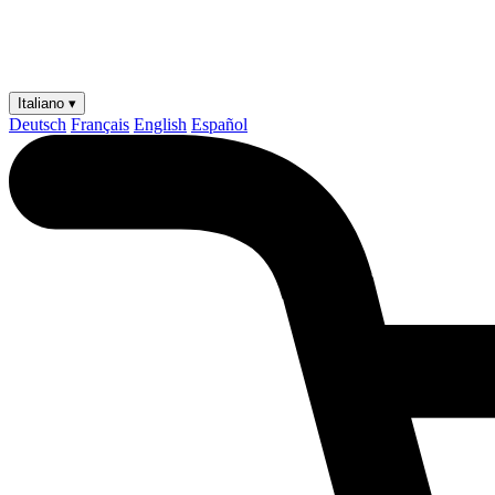
Italiano ▾
Deutsch
Français
English
Español