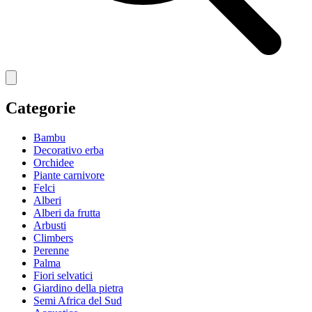
Categorie
Bambu
Decorativo erba
Orchidee
Piante carnivore
Felci
Alberi
Alberi da frutta
Arbusti
Climbers
Perenne
Palma
Fiori selvatici
Giardino della pietra
Semi Africa del Sud