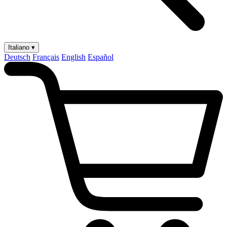
Italiano ▾
Deutsch
Français
English
Español