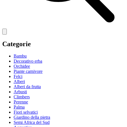
Categorie
Bambu
Decorativo erba
Orchidee
Piante carnivore
Felci
Alberi
Alberi da frutta
Arbusti
Climbers
Perenne
Palma
Fiori selvatici
Giardino della pietra
Semi Africa del Sud