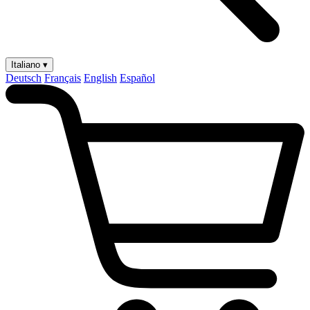
Italiano ▾
Deutsch
Français
English
Español